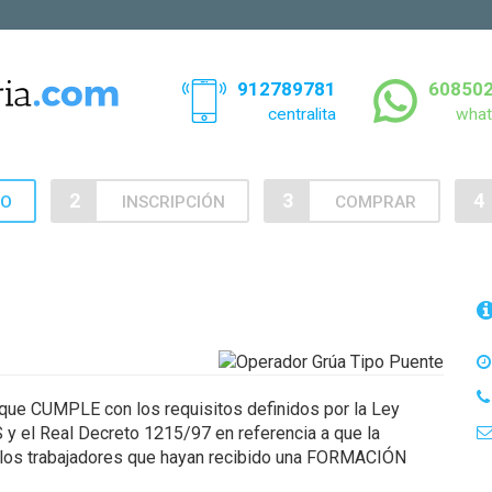
912789781
60850
centralita
what
2
3
4
SO
INSCRIPCIÓN
COMPRAR
ue CUMPLE con los requisitos definidos por la Ley
l Real Decreto 1215/97 en referencia a que la
 los trabajadores que hayan recibido una FORMACIÓN