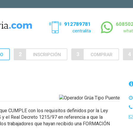
912789781
60850
centralita
what
2
3
4
SO
INSCRIPCIÓN
COMPRAR
ue CUMPLE con los requisitos definidos por la Ley
l Real Decreto 1215/97 en referencia a que la
 los trabajadores que hayan recibido una FORMACIÓN